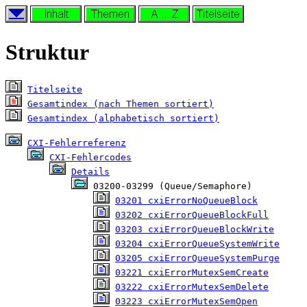
Struktur
Titelseite
Gesamtindex (nach Themen sortiert)
Gesamtindex (alphabetisch sortiert)
CXI-Fehlerreferenz
CXI-Fehlercodes
Details
 03200-03299 (Queue/Semaphore)

03201 cxiErrorNoQueueBlock
03202 cxiErrorQueueBlockFull
03203 cxiErrorQueueBlockWrite
03204 cxiErrorQueueSystemWrite
03205 cxiErrorQueueSystemPurge
03221 cxiErrorMutexSemCreate
03222 cxiErrorMutexSemDelete
03223 cxiErrorMutexSemOpen