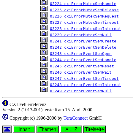
03224 cxiErrorMutexSemHandle
03225 cxiErrorMutexSemRelease
03226 cxiErrorMutexSemRequest
03227 cxiErrorMutexSemTimeout
03228 cxiErrorMutexSemInternal
03229 cxiErrorMutexSemNull
03241 cxiErrorEventSemCreate
03242 cxiErrorEventSemDelete
03243 cxiErrorEventSemOpen
03244 cxiErrorEventSemHandle
03245 cxiErrorEventSemReset
03246 cxiErrorEventSemWait
03247 cxiErrorEventSemTimeout
03248 cxiErrorEventSemInternal
03249 cxiErrorEventSemNull
CXI-Fehlerreferenz
Version 2 (1013-001), erstellt am 15. April 2000
Copyright (c) 1996-2000 by
TeraConnect
GmbH