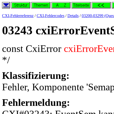
CXI-Fehlerreferenz
/
CXI-Fehlercodes
/
Details
/
03200-03299 (Queu
03243 cxiErrorEven
const CxiError
cxiErrorEv
*/
Klassifizierung:
Fehler, Komponente 'Semap
Fehlermeldung:
CXI#03243: EventSem kann