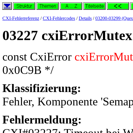
CXI-Fehlerreferenz
/
CXI-Fehlercodes
/
Details
/
03200-03299 (Queu
03227 cxiErrorMute
const CxiError
cxiErrorMu
0x0C9B */
Klassifizierung:
Fehler, Komponente 'Semap
Fehlermeldung:
CXI#03227: Timeout bei W