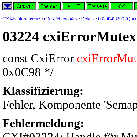
CXI-Fehlerreferenz
/
CXI-Fehlercodes
/
Details
/
03200-03299 (Queu
03224 cxiErrorMute
const CxiError
cxiErrorMu
0x0C98 */
Klassifizierung:
Fehler, Komponente 'Semap
Fehlermeldung:
CXI#03224: Handle für Mu