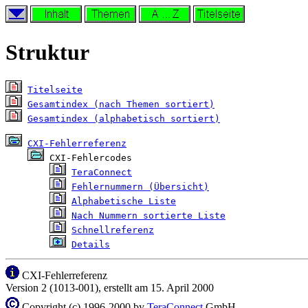
Struktur
Titelseite
Gesamtindex (nach Themen sortiert)
Gesamtindex (alphabetisch sortiert)
CXI-Fehlerreferenz
 CXI-Fehlercodes

TeraConnect
Fehlernummern (Übersicht)
Alphabetische Liste
Nach Nummern sortierte Liste
Schnellreferenz
Details
CXI-Fehlerreferenz
Version 2 (1013-001), erstellt am 15. April 2000
Copyright (c) 1996-2000 by
TeraConnect
GmbH