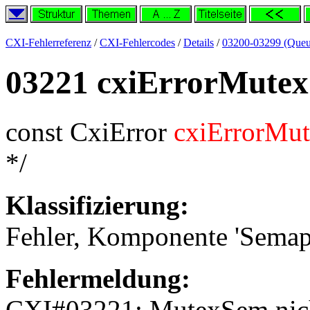
CXI-Fehlerreferenz
/
CXI-Fehlercodes
/
Details
/
03200-03299 (Queu
03221 cxiErrorMute
const CxiError
cxiErrorMu
*/
Klassifizierung:
Fehler, Komponente 'Semap
Fehlermeldung:
CXI#03221: MutexSem nich