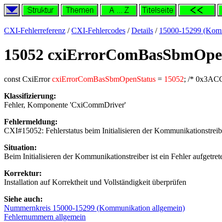
CXI-Fehlerreferenz
/
CXI-Fehlercodes
/
Details
/
15000-15299 (Komm
15052 cxiErrorComBasSbmOpe
const CxiError
cxiErrorComBasSbmOpenStatus
=
15052
; /* 0x3ACC
Klassifizierung:
Fehler, Komponente 'CxiCommDriver'
Fehlermeldung:
CXI#15052: Fehlerstatus beim Initialisieren der Kommunikationstreib
Situation:
Beim Initialisieren der Kommunikationstreiber ist ein Fehler aufgetret
Korrektur:
Installation auf Korrektheit und Vollständigkeit überprüfen
Siehe auch:
Nummernkreis 15000-15299 (Kommunikation allgemein)
Fehlernummern allgemein