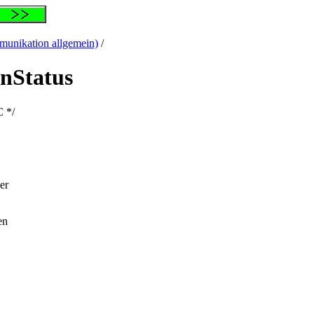
unikation allgemein)
/
nStatus
 */
er
en